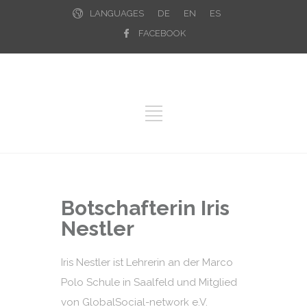
LANGUAGES
DE
EN
ES
FACEBOOK
Botschafterin Iris
Nestler
Iris Nestler ist Lehrerin an der Marco
Polo Schule in Saalfeld und Mitglied
von GlobalSocial-network e.V.