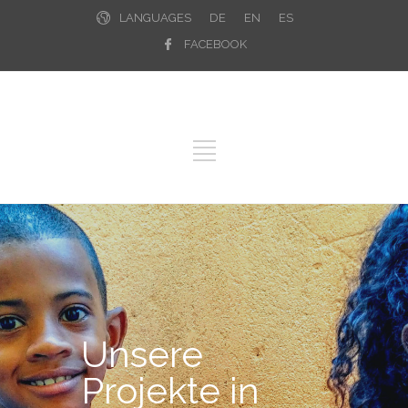
LANGUAGES
DE
EN
ES
FACEBOOK
Unsere
Projekte in