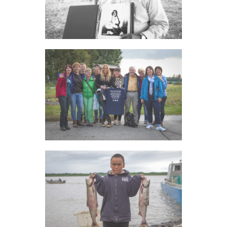
BILD ANSEHEN
Tatanka Ovate - Initiatorin von My
Grandma's House Cynthis Erickson
(Bildmitte)
BILD ANSEHEN
Tatanka Ovate - Kind mit zwei
gefangenen Fischen
BILD ANSEHEN