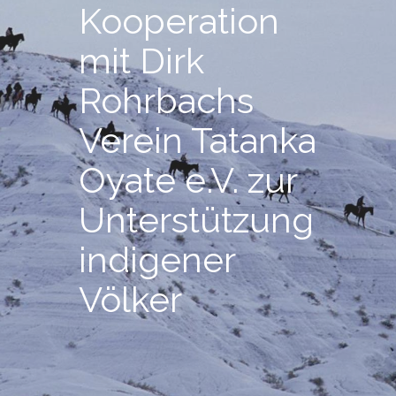
Kooperation
mit Dirk
Rohrbachs
Verein Tatanka
Oyate e.V. zur
Unterstützung
indigener
Völker