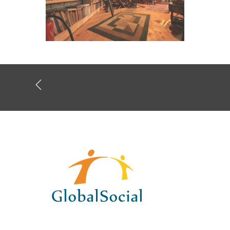
BILD ANSEHEN
GlobalSocial-network e.V.